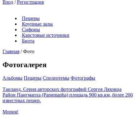
Вход
/
Регистрация
Пещеры
Крупные залы
Сифоны
Карстовые источники
Биота
Главная
/
Фото
Фотогалерея
Альбомы
Пещеры
Спелеотемы
Фотографы
Таиланд. Серия авторских фотографий Сергея Ляховца
Район Пангмапха (Pangmapha) площадь 900 кв.км, более 200
известных пещер.
Мория!