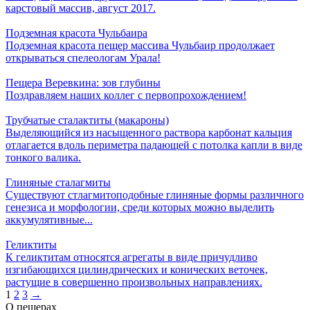
карстовый массив, август 2017.
Подземная красота Чульбаира
Подземная красота пещер массива Чульбаир продолжает
открываться спелеологам Урала!
Пещера Веревкина: зов глубины
Поздравляем наших коллег с первопрохождением!
Трубчатые сталактиты (макароны)
Выделяющийся из насыщенного раствора карбонат кальция
отлагается вдоль периметра падающей с потолка капли в виде
тонкого валика.
Глиняные сталагмиты
Существуют стлагмитоподобные глиняные формы различного
генезиса и морфологии, среди которых можно выделить
аккумулятивные...
Геликтиты
К геликтитам относятся агрегаты в виде причудливо
изгибающихся цилиндрических и конических веточек,
растущие в совершенно произвольных направлениях.
1
2
3
→
О пещерах