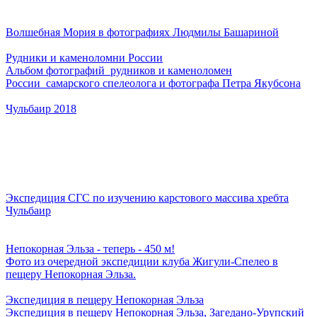
Волшебная Мория в фотографиях Людмилы Башариной
Рудники и каменоломни России
Альбом фотографий рудников и каменоломен
России самарского спелеолога и фотографа Петра Якубсона
Чульбаир 2018
Экспедиция СГС по изучению карстового массива хребта
Чульбаир
Непокорная Эльза - теперь - 450 м!
Фото из очередной экспедиции клуба Жигули-Спелео в
пещеру Непокорная Эльза.
Экспедиция в пещеру Непокорная Эльза
Экспедиция в пещеру Непокорная Эльза, Загедано-Урупский