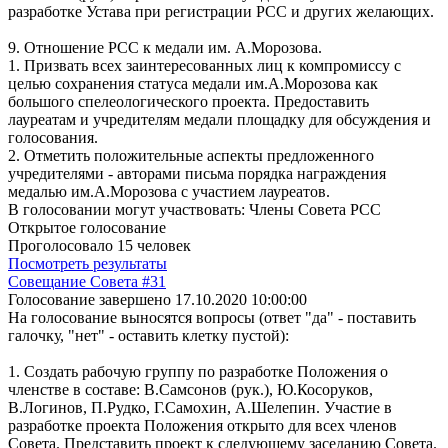
разработке Устава при регистрации РСС и других желающих.
9. Отношение РСС к медали им. А.Морозова.
1. Призвать всех заинтересованных лиц к компромиссу с
целью сохранения статуса медали им.А.Морозова как
большого спелеологического проекта. Предоставить
лауреатам и учредителям медали площадку для обсуждения и
голосования.
2. Отметить положительные аспекты предложенного
учредителями - авторами письма порядка награждения
медалью им.А.Морозова с участием лауреатов.
В голосовании могут участвовать: Члены Совета РСС
Открытое голосование
Проголосовало 15 человек
Посмотреть результаты
Совещание Совета #31
Голосование завершено 17.10.2020 10:00:00
На голосование выносятся вопросы (ответ "да" - поставить
галочку, "нет" - оставить клетку пустой):
1. Создать рабочую группу по разработке Положения о
членстве в составе: В.Самсонов (рук.), Ю.Косоруков,
В.Логинов, П.Рудко, Г.Самохин, А.Шелепин. Участие в
разработке проекта Положения открыто для всех членов
Совета. Представить проект к следующему заседанию Совета.