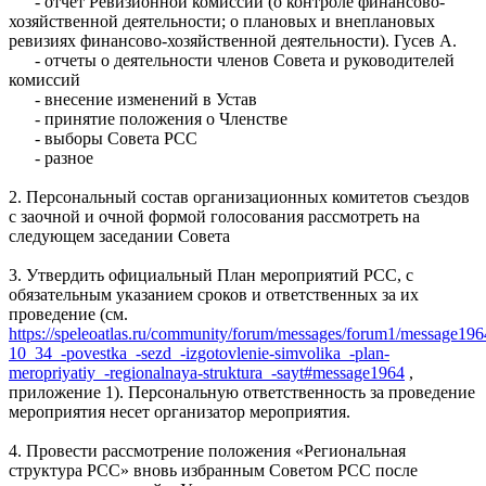
- отчет Ревизионной комиссии (о контроле финансово-
хозяйственной деятельности; о плановых и внеплановых
ревизиях финансово-хозяйственной деятельности). Гусев А.
- отчеты о деятельности членов Совета и руководителей
комиссий
- внесение изменений в Устав
- принятие положения о Членстве
- выборы Совета РСС
- разное
2. Персональный состав организационных комитетов съездов
с заочной и очной формой голосования рассмотреть на
следующем заседании Совета
3. Утвердить официальный План мероприятий РСС, с
обязательным указанием сроков и ответственных за их
проведение (см.
https://speleoatlas.ru/community/forum/messages/forum1/message196
10_34_-povestka_-sezd_-izgotovlenie-simvolika_-plan-
meropriyatiy_-regionalnaya-struktura_-sayt#message1964
,
приложение 1). Персональную ответственность за проведение
мероприятия несет организатор мероприятия.
4. Провести рассмотрение положения «Региональная
структура РСС» вновь избранным Советом РСС после