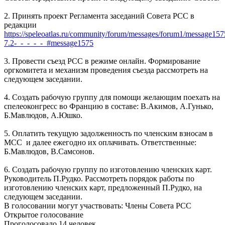
2. Принять проект Регламента заседаний Совета РСС в
редакции
https://speleoatlas.ru/community/forum/messages/forum1/message157
7.2-_-_-_-_-_#message1575
3. Провести съезд РСС в режиме онлайн. Формирование
оргкомитета и механизм проведения съезда рассмотреть на
следующем заседании.
4. Создать рабочую группу для помощи желающим поехать на
спелеоконгресс во Францию в составе: В.Акимов, А.Гунько,
Б.Мавлюдов, А.Юшко.
5. Оплатить текущую задолженность по членским взносам в
МСС и далее ежегодно их оплачивать. Ответственные:
Б.Мавлюдов, В.Самсонов.
6. Создать рабочую группу по изготовлению членских карт.
Руководитель П.Рудко. Рассмотреть порядок работы по
изготовлению членских карт, предложенный П.Рудко, на
следующем заседании.
В голосовании могут участвовать: Члены Совета РСС
Открытое голосование
Проголосовало 14 человек