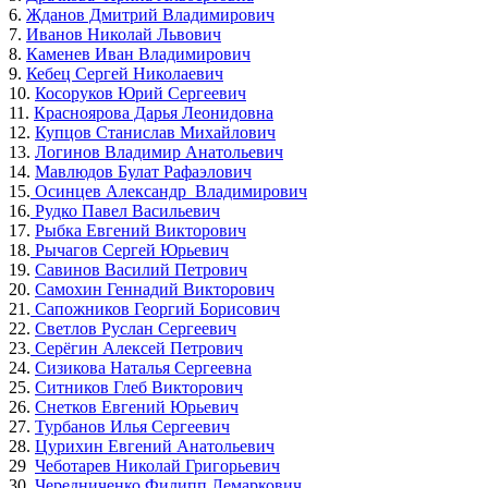
6.
Жданов Дмитрий Владимирович
7.
Иванов Николай Львович
8.
Каменев Иван Владимирович
9.
Кебец Сергей Николаевич
10.
Косоруков Юрий Сергеевич
11.
Красноярова Дарья Леонидовна
12.
Купцов Станислав Михайлович
13.
Логинов Владимир Анатольевич
14.
Мавлюдов Булат Рафаэлович
15.
Осинцев Александр Владимирович
16.
Рудко Павел Васильевич
17.
Рыбка Евгений Викторович
18.
Рычагов Сергей Юрьевич
19.
Савинов Василий Петрович
20.
Самохин Геннадий Викторович
21.
Сапожников Георгий Борисович
22.
Светлов Руслан Сергеевич
23.
Серёгин Алексей Петрович
24.
Сизикова Наталья Сергеевна
25.
Ситников Глеб Викторович
26.
Снетков Евгений Юрьевич
27.
Турбанов Илья Сергеевич
28.
Цурихин Евгений Анатольевич
29
Чеботарев Николай Григорьевич
30.
Чередниченко Филипп Лемаркович