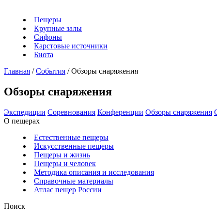
Пещеры
Крупные залы
Сифоны
Карстовые источники
Биота
Главная
/
События
/
Обзоры снаряжения
Обзоры снаряжения
Экспедиции
Соревнования
Конференции
Обзоры снаряжения
О пещерах
Естественные пещеры
Искусственные пещеры
Пещеры и жизнь
Пещеры и человек
Методика описания и исследования
Справочные материалы
Атлас пещер России
Поиск