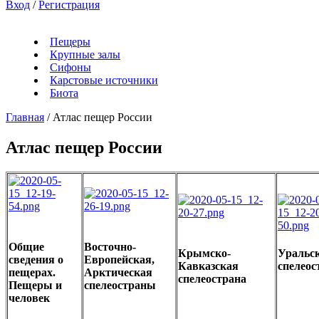
Вход
/
Регистрация
Пещеры
Крупные залы
Сифоны
Карстовые источники
Биота
Главная
/
Атлас пещер России
Атлас пещер России
Общие
Восточно-
Крымско-
Уральс
сведения о
Европейская,
Кавказская
спелео
пещерах.
Арктическая
спелеострана
Пещеры и
спелеостраны
человек