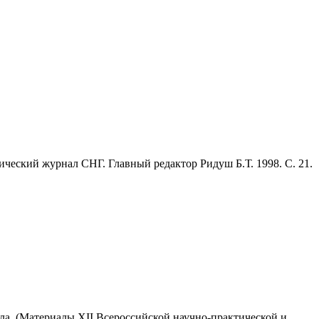
ический журнал СНГ. Главный редактор Ридуш Б.Т. 1998. С. 21.
рала. (Материалы XII Всероссийской научно-практической и