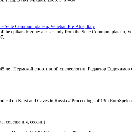
 the Sette Communi plateau, Venetian Pre-Alps, Italy
 the epikarstic zone: a case study from the Sette Communi plateau, Ven
07.
45 лет Пермской спортивной спелеологии. Редактор Евдокимов С
al on Karst and Caves in Russia // Proceedings of 13th EuroSpeleo F
а, совещания, сессии)