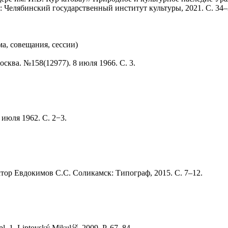
: Челябинский государственный институт культуры, 2021. С. 34–
а, совещания, сессии)
сква. №158(12977). 8 июля 1966. С. 3.
 июля 1962. С. 2−3.
ктор Евдокимов С.С. Соликамск: Типограф, 2015. С. 7–12.
l. 1. Liptovský Mikuláš, 2009. P. 67–84.