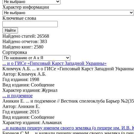
Характер информации
Ключевые слова
Найдено статей:
26568
Найдено отчетов:
383
Найдено книг:
2580
Сортировка
... и о ГИСе «Гипсовый Карст Западной Украины»
Климчук А.Б. ... и о ГИСе «Гипсовый Карст Западной Украины»
Автор: Климчук А.Б.
Год издания: 1998
Вид издания: Сообщение
Характер издания: Журнал
... и подземное
Аникин Е. ... и подземное // Вестник спелеоклуба Барьер №2(3
Автор: Аникин Е.
Год издания: 2015
Вид издания: Сообщение
Характер издания: Альманах
...и назвали пещеру именем своего земляка (о пещере им. И.В. 
Баранов С.М. ...и назвали пещеру именем своего земляка (о пе