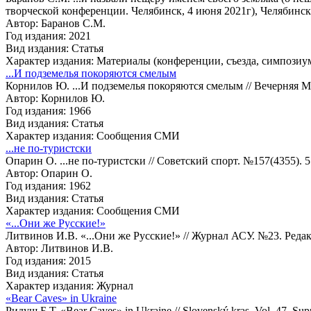
творческой конференции. Челябинск, 4 июня 2021г), Челябинск
Автор: Баранов С.М.
Год издания: 2021
Вид издания: Статья
Характер издания: Материалы (конференции, съезда, симпозиум
...И подземелья покоряются смелым
Корнилов Ю. ...И подземелья покоряются смелым // Вечерняя Мо
Автор: Корнилов Ю.
Год издания: 1966
Вид издания: Статья
Характер издания: Сообщения СМИ
...не по-туристски
Опарин О. ...не по-туристски // Советский спорт. №157(4355). 5
Автор: Опарин О.
Год издания: 1962
Вид издания: Статья
Характер издания: Сообщения СМИ
«...Они же Русские!»
Литвинов И.В. «...Они же Русские!» // Журнал АСУ. №23. Реда
Автор: Литвинов И.В.
Год издания: 2015
Вид издания: Статья
Характер издания: Журнал
«Bear Caves» in Ukraine
Ридуш Б.Т. «Bear Caves» in Ukraine // Slovenský kras. Vol. 47. Supp