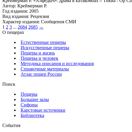
Креймерман Р. «Алфёдыч»: драма в катакомбах // Тиква - Ор Сам
Автор: Креймерман Р.
Год издания: 2005
Вид издания: Рецензия
Характер издания: Сообщения СМИ
1
2
3
...
2684
2685
→
О пещерах
Естественные пещеры
Искусственные пещеры
Пещеры и жизнь
Пещеры и человек
Методика описания и исследования
Справочные материалы
Атлас пещер России
Поиск
Пещеры
Большие залы
Сифоны
Карстовые источники
Библиотека
События