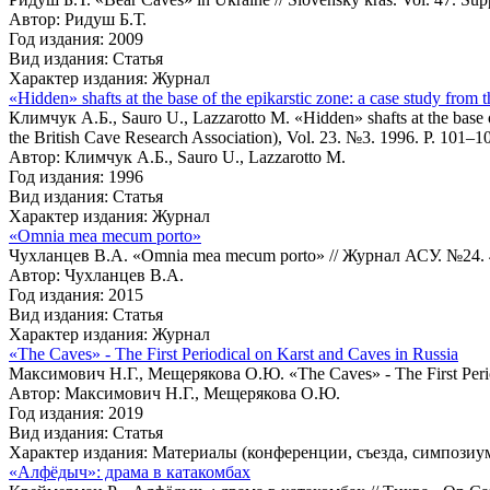
Автор: Ридуш Б.Т.
Год издания: 2009
Вид издания: Статья
Характер издания: Журнал
«Hidden» shafts at the base of the epikarstic zone: a case study from
Климчук А.Б., Sauro U., Lazzarotto M. «Hidden» shafts at the base of
the British Cave Research Association), Vol. 23. №3. 1996. P. 101–1
Автор: Климчук А.Б., Sauro U., Lazzarotto M.
Год издания: 1996
Вид издания: Статья
Характер издания: Журнал
«Omnia mea mecum porto»
Чухланцев В.А. «Omnia mea mecum porto» // Журнал АСУ. №24. 
Автор: Чухланцев В.А.
Год издания: 2015
Вид издания: Статья
Характер издания: Журнал
«The Caves» - The First Periodical on Karst and Caves in Russia
Максимович Н.Г., Мещерякова О.Ю. «The Caves» - The First Periodic
Автор: Максимович Н.Г., Мещерякова О.Ю.
Год издания: 2019
Вид издания: Статья
Характер издания: Материалы (конференции, съезда, симпозиум
«Алфёдыч»: драма в катакомбах