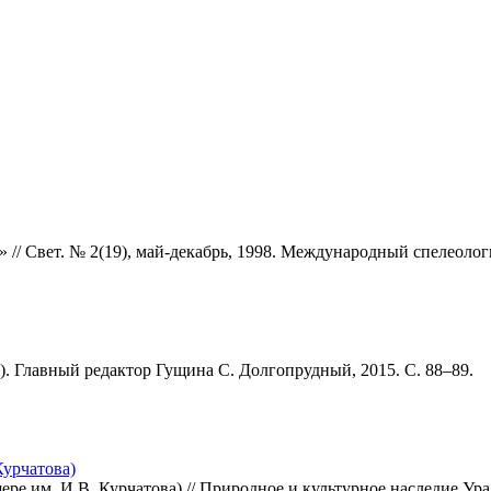
 // Свет. № 2(19), май-декабрь, 1998. Международный спелеолог
5). Главный редактор Гущина С. Долгопрудный, 2015. С. 88–89.
Курчатова)
щере им. И.В. Курчатова) // Природное и культурное наследие У