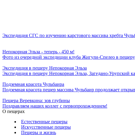
Экспедиция СГС по изучению карстового массива хребта Чуль
Непокорная Эльза - теперь - 450 м!
Фото из очередной экспедиции клуба Жигули-Спелео в пещеру
Экспедиция в пещеру Непокорная Эльза
Экспедиция в пещеру Непокорная Эльза, Загедано-Урупский ка
Подземная красота Чульбаира
Подземная красота пещер массива Чульбаир продолжает открыв
Пещера Веревкина: зов глубины
Поздравляем наших коллег с первопрохождением!
О пещерах
Естественные пещеры
Искусственные пещеры
Пещеры и жизнь