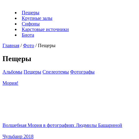
Пещеры
Крупные залы
Сифоны
Карстовые источники
Биота
Главная
/
Фото
/
Пещеры
Пещеры
Альбомы
Пещеры
Спелеотемы
Фотографы
Мория!
Волшебная Мория в фотографиях Людмилы Башариной
Чульбаир 2018