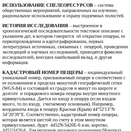
ИСПОЛЬЗОВАНИЕ СПЕЛЕОРЕСУРСОВ
– система
общественных мероприятий, направленных на изучение,
рациональное использование и охрану подземных полостей.
ИСТОРИЯ ИССЛЕДОВАНИЯ
– выстроенное в
хронологической последовательности текстовое описание с
указанием дат, в котором говорится об открытии пещеры, ее
первопрохождении и картографировании, первых
литературных источниках, связанных с пещерой, проведении
экспедиций и научных исследований, приводятся фамилии
исследователей, внесших наибольший вклад, и другая
информация.
КАДАСТРОВЫЙ НОМЕР ПЕЩЕРЫ
– индивидуальный
уникальный номер, присваиваемый пещере в соответствии с
ее положением в пределах минутной географической сетки
(WGS-84) и состоящий из градусов и минут по широте и
долготе и порядкового номера пещеры внутри минутного
прямоугольника. Дается по входу в пещеру (если входов
много, то по входу, считаемому основным). Например,
координаты входа в пещеру Красная (Крым) 44°52'13"N
34°20'39"E. Соответственно, кадастровый номер пещеры,
которая является шестой по счету в этом минутном
прямоугольнике, будет 4452N/3420E-6 или, коротко,
4452/3420-6. Для регионов западного полушария (Чукотка)