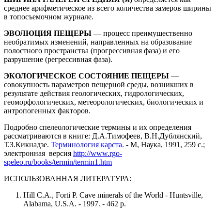
среднее арифметическое из всего количества замеров ширины
в топосъемочном журнале.
ЭВОЛЮЦИЯ ПЕЩЕРЫ
— процесс преимущественно
необратимых изменений, направленных на образование
полостного пространства (прогрессивная фаза) и его
разрушение (регрессивная фаза).
ЭКОЛОГИЧЕСКОЕ СОСТОЯНИЕ ПЕЩЕРЫ
—
совокупность параметров пещерной среды, возникших в
результате действия геологических, гидрологических,
геоморфологических, метеорологических, биологических и
антропогенных факторов.
Подробно спелеологические термины и их определения
рассматриваются в книге: Д.А.Тимофеев, В.Н.Дублянский,
Т.З.Кикнадзе.
Терминология карста.
- М, Наука, 1991, 259 с.;
электронная версия
http://www.rgo-
speleo.ru/books/termin/termin1.htm
ИСПОЛЬЗОВАННАЯ ЛИТЕРАТУРА:
Hill C.A., Forti P. Cave minerals of the World - Huntsville,
Alabama, U.S.A. - 1997. - 462 p.