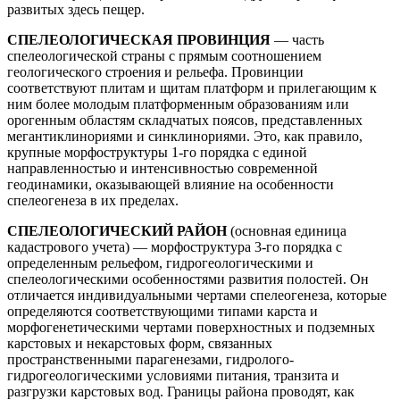
развитых здесь пещер.
СПЕЛЕОЛОГИЧЕСКАЯ ПРОВИНЦИЯ
— часть
спелеологической страны с прямым соотношением
геологического строения и рельефа. Провинции
соответствуют плитам и щитам платформ и прилегающим к
ним более молодым платформенным образованиям или
орогенным областям складчатых поясов, представленных
мегантиклинориями и синклинориями. Это, как правило,
крупные морфоструктуры 1-го порядка с единой
направленностью и интенсивностью современной
геодинамики, оказывающей влияние на особенности
спелеогенеза в их пределах.
СПЕЛЕОЛОГИЧЕСКИЙ РАЙОН
(основная единица
кадастрового учета) — морфоструктура 3-го порядка с
определенным рельефом, гидрогеологическими и
спелеологическими особенностями развития полостей. Он
отличается индивидуальными чертами спелеогенеза, которые
определяются соответствующими типами карста и
морфогенетическими чертами поверхностных и подземных
карстовых и некарстовых форм, связанных
пространственными парагенезами, гидролого-
гидрогеологическими условиями питания, транзита и
разгрузки карстовых вод. Границы района проводят, как