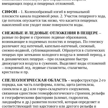
вмещающих пород и пещерных отложений.
СИФОН
– 1. Коленообразный изгиб в вертикальной
плоскости канала подземной реки. 2. Участок пещерного хода,
где потолок опускается так низко, что касается пещерных
накоплений или уходит ниже поверхности воды.
СНЕЖНЫЕ И ЛЕДОВЫЕ ОТЛОЖЕНИЯ В ПЕЩЕРЕ
–
разные по форме и строению ледяные образования,
возникающие в подземных полостях и пещерах. По генезису
различают лед натечный, капельно-натечный, снежный,
снежно-водяной, сублимационный. Образуется в статических
пещерах при затекании холодного воздуха в зимний период, а
в динамических пещерах – при охлаждении быстро
движущегося воздуха в сужениях. Выделяют виды отложений
– покровный лед, ледяные сталактиты, сталагмиты,
кристаллы и пр.
СПЕЛЕОЛОГИЧЕСКАЯ ОБЛАСТЬ
– морфоструктура 2-го
порядка, как часть платформы, плиты, щита (антеклиза,
синеклиза и др.) или горно-складчатого сооружения,
связанная единством геоморфологического строения, рельефа
и географическими факторами (климат, гидрология,
ландшафты и др.) развития полостей, которая определяет и
соответствующий тип карстового или другого рельефа и