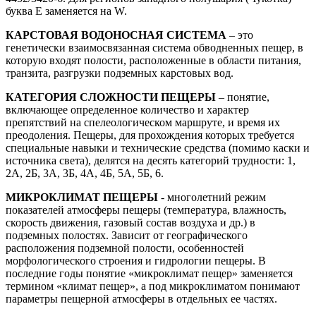
буква E заменяется на W.
КАРСТОВАЯ ВОДОНОСНАЯ СИСТЕМА
– это
генетически взаимосвязанная система обводненных пещер, в
которую входят полости, расположенные в области питания,
транзита, разгрузки подземных карстовых вод.
КАТЕГОРИЯ СЛОЖНОСТИ ПЕЩЕРЫ
– понятие,
включающее определенное количество и характер
препятствий на спелеологическом маршруте, и время их
преодоления. Пещеры, для прохождения которых требуется
специальные навыки и технические средства (помимо каски и
источника света), делятся на десять категорий трудности: 1,
2А, 2Б, 3А, 3Б, 4А, 4Б, 5А, 5Б, 6.
МИКРОКЛИМАТ ПЕЩЕРЫ
- многолетний режим
показателей атмосферы пещеры (температура, влажность,
скорость движения, газовый состав воздуха и др.) в
подземных полостях. Зависит от географического
расположения подземной полости, особенностей
морфологического строения и гидрологии пещеры. В
последние годы понятие «микроклимат пещер» заменяется
термином «климат пещер», а под микроклиматом понимают
параметры пещерной атмосферы в отдельных ее частях.