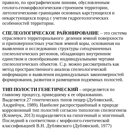
правило, по орографическим линиям, обусловленным
геолого-геоморфологическим строением территории,
литологическими границами основных карстующихся и
некарстующихся пород с учетом гидрогеологических
особенностей территории.
СПЕЛЕОЛОГИЧЕСКОЕ РАЙОНИРОВАНИЕ
– это система
отраслевого территориального деления земной поверхности
и приповерхностных участков земной коры, основанная на
выявлении и исследовании структуры соподчиненных
спелеологических регионов, обладающих внутренним
единством и своеобразными индивидуальными чертами
спелеологических объектов. С.р. можно рассматривать как
метод пространственного анализа спелеологической
информации и выявления индивидуальных закономерностей
формирования, развития и размещения подземных полостей.
ТИП ПОЛОСТИ ГЕНЕТИЧЕСКИЙ
– определяется по
главному процессу, приведшему к ее образованию.
Выделяется 27 генетических типов пещер (Дублянский,
Андрейчук, 1989). Наиболее распространённый в природе
коррозионный тип полостей согласно типологии спелеогенеза
(Климчук, 2013) подразделяется на гипогенный и эпигенный.
Последний в соответствии с морфолого-генетической
классификацией В.Н. Дублянского (Дублянский, 1977)