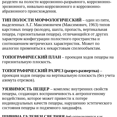
разделен на полости коррозионно-разрывного, коррозионно-
эрозионного, нивально-коррозионного и коррозионно-
абразионного происхождения.
ТИП ПОЛОСТИ МОРФОЛОГИЧЕСКИЙ
– один из пяти,
выделенных А.Г. Максимовичем (Максимович, 1963) типов
карстовых пещер (колодец, шахта, пропасть, вертикальная
пещера, горизонтальная пещера), отличающийся от других
характером конфигурации полостного пространства и
соотношением метрических характеристик. Может по
аналогии применяться к некарстовым спелеообъектам.
ТОПОГРАФИЧЕСКИЙ ПЛАН
– проекция ходов пещеры на
горизонтальную плоскость.
ТОПОГРАФИЧЕСКИЙ РАЗРЕЗ (разрез-развертка)
–
проекция ходов пещеры на вертикальную плоскость (без учета
азимута отрезков).
УЯЗВИМОСТЬ ПЕЩЕР
– комплекс внутренних свойств
пещеры, создающих восприимчивость к антропогенному
воздействию, которое может привести к потере
индивидуальных качеств пещеры, нарушению эстетического
состояния пещеры и подземного ландшафта.
ШИРИНА ГАЛЕРЕИ СРЕДНЯЯ (м)
определяется как