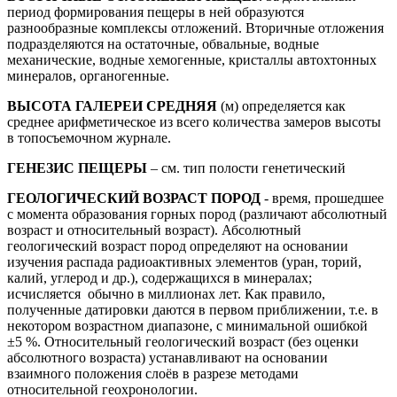
период формирования пещеры в ней образуются
разнообразные комплексы отложений. Вторичные отложения
подразделяются на остаточные, обвальные, водные
механические, водные хемогенные, кристаллы автохтонных
минералов, органогенные.
ВЫСОТА ГАЛЕРЕИ СРЕДНЯЯ
(м) определяется как
среднее арифметическое из всего количества замеров высоты
в топосъемочном журнале.
ГЕНЕЗИС ПЕЩЕРЫ
– см. тип полости генетический
ГЕОЛОГИЧЕСКИЙ ВОЗРАСТ ПОРОД
- время, прошедшее
с момента образования горных пород (различают абсолютный
возраст и относительный возраст). Абсолютный
геологический возраст пород определяют на основании
изучения распада радиоактивных элементов (уран, торий,
калий, углерод и др.), содержащихся в минералах;
исчисляется обычно в миллионах лет. Как правило,
полученные датировки даются в первом приближении, т.е. в
некотором возрастном диапазоне, с минимальной ошибкой
±5 %. Относительный геологический возраст (без оценки
абсолютного возраста) устанавливают на основании
взаимного положения слоёв в разрезе методами
относительной геохронологии.