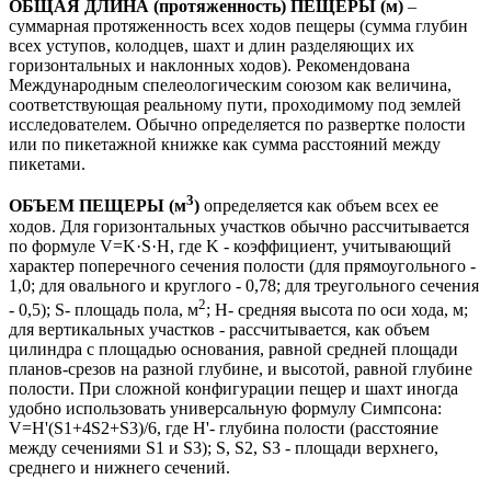
ОБЩАЯ ДЛИНА (протяженность) ПЕЩЕРЫ (м)
–
суммарная протяженность всех ходов пещеры (сумма глубин
всех уступов, колодцев, шахт и длин разделяющих их
горизонтальных и наклонных ходов). Рекомендована
Международным спелеологическим союзом как величина,
соответствующая реальному пути, проходимому под землей
исследователем. Обычно определяется по развертке полости
или по пикетажной книжке как сумма расстояний между
пикетами.
3
ОБЪЕМ ПЕЩЕРЫ (м
)
определяется как объем всех ее
ходов. Для горизонтальных участков обычно рассчитывается
по формуле V=K·S·Н, где K - коэффициент, учитывающий
характер поперечного сечения полости (для прямоугольного -
1,0; для овального и круглого - 0,78; для треугольного сечения
2
- 0,5); S- площадь пола, м
; H- средняя высота по оси хода, м;
для вертикальных участков - рассчитывается, как объем
цилиндра с площадью основания, равной средней площади
планов-срезов на разной глубине, и высотой, равной глубине
полости. При сложной конфигурации пещер и шахт иногда
удобно использовать универсальную формулу Симпсона:
V=Н'(S1+4S2+S3)/6, где H'- глубина полости (расстояние
между сечениями S1 и S3); S, S2, S3 - площади верхнего,
среднего и нижнего сечений.