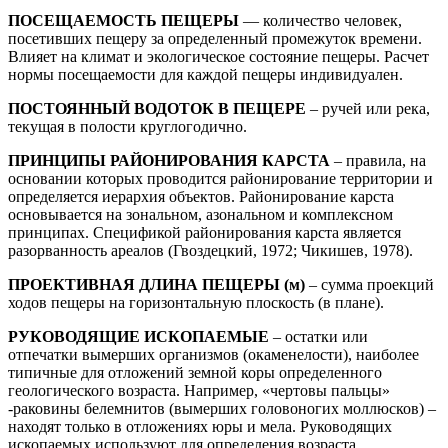
ПОСЕЩАЕМОСТЬ ПЕЩЕРЫ
— количество человек,
посетивших пещеру за определенный промежуток времени.
Влияет на климат и экологическое состояние пещеры. Расчет
нормы посещаемости для каждой пещеры индивидуален.
ПОСТОЯННЫЙ ВОДОТОК В ПЕЩЕРЕ
– ручей или река,
текущая в полости круглогодично.
ПРИНЦИПЫ РАЙОНИРОВАНИЯ КАРСТА
– правила, на
основании которых проводится районирование территории и
определяется иерархия объектов. Районирование карста
основывается на зональном, азональном и комплексном
принципах. Спецификой районирования карста является
разорванность ареалов (Гвоздецкий, 1972; Чикишев, 1978).
ПРОЕКТИВНАЯ ДЛИНА ПЕЩЕРЫ (м)
– сумма проекций
ходов пещеры на горизонтальную плоскость (в плане).
РУКОВОДЯЩИЕ ИСКОПАЕМЫЕ
– остатки или
отпечатки вымерших организмов (окаменелости), наиболее
типичные для отложений земной коры определенного
геологического возраста. Например, «чертовы пальцы»
-раковины белемнитов (вымерших головоногих моллюсков) –
находят только в отложениях юры и мела. Руководящих
ископаемых используют для определения возраста