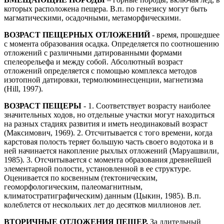
которых расположена пещера. В.п. по генезису могут быть
магматическими, осадочными, метаморфическими.
ВОЗРАСТ ПЕЩЕРНЫХ ОТЛОЖЕНИЙ
- время, прошедшее
с момента образования осадка. Определяется по соотношению
отложений с различными датированными формами
спелеорельефа и между собой. Абсолютный возраст
отложений определяется с помощью комплекса методов
изотопной датировки, термолюминесценции, магнетизма
(Hill, 1997).
ВОЗРАСТ ПЕЩЕРЫ
- 1. Соответствует возрасту наиболее
значительных ходов, но отдельные участки могут находиться
на разных стадиях развития и иметь неодинаковый возраст
(Максимович, 1969). 2. Отсчитывается с того времени, когда
карстовая полость теряет большую часть своего водотока и в
ней начинается накопление рыхлых отложений (Маруашвили,
1985). 3. Отсчитывается с момента образования древнейшей
элементарной полости, установленной в ее структуре.
Оценивается по косвенным (тектоническим,
геоморфологическим, палеомагнитным,
климатостратиграфическим) данным (Цыкин, 1985). В.п.
колеблется от нескольких лет до десятков миллионов лет.
ВТОРИЧНЫЕ ОТЛОЖЕНИЯ ПЕЩЕР.
За длительный