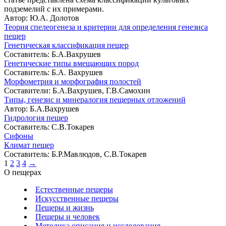
подземелий с их примерами.
Автор: Ю.А. Долотов
Теория спелеогенеза и критерии для определения генезиса
пещер
Генетическая классификация пещер
Составитель: Б.А.Вахрушев
Генетические типы вмещающих пород
Составитель: Б.А. Вахрушев
Морфометрия и морфография полостей
Составители: Б.А.Вахрушев, Г.В.Самохин
Типы, генезис и минералогия пещерных отложений
Автор: Б.А.Вахрушев
Гидрология пещер
Составитель: С.В.Токарев
Сифоны
Климат пещер
Составитель: Б.Р.Мавлюдов, С.В.Токарев
1
2
3
4
→
О пещерах
Естественные пещеры
Искусственные пещеры
Пещеры и жизнь
Пещеры и человек
Методика описания и исследования