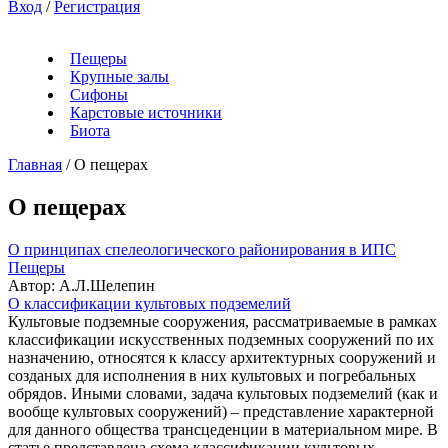
Вход
/
Регистрация
Пещеры
Крупные залы
Сифоны
Карстовые источники
Биота
Главная
/
О пещерах
О пещерах
О принципах спелеологического районирования в ИПС
Пещеры
Автор: А.Л.Шелепин
О классификации культовых подземелий
Культовые подземные сооружения, рассматриваемые в рамках
классификации искусственных подземных сооружений по их
назначению, относятся к классу архитектурных сооружений и
созданых для исполнения в них культовых и погребальных
обрядов. Иными словами, задача культовых подземелий (как и
вообще культовых сооружений) – представление характерной
для данного общества трансцеденции в материальном мире. В
статье представлена схема классификации культовых