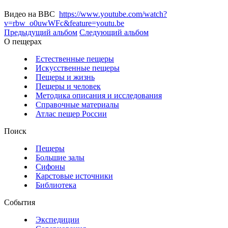
Видео на BBC
https://www.youtube.com/watch?
v=rbw_o0uwWFc&feature=youtu.be
Предыдущий альбом
Следующий альбом
О пещерах
Естественные пещеры
Искусственные пещеры
Пещеры и жизнь
Пещеры и человек
Методика описания и исследования
Справочные материалы
Атлас пещер России
Поиск
Пещеры
Большие залы
Сифоны
Карстовые источники
Библиотека
События
Экспедиции